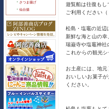
さつま揚げ
遊覧船は往復もし
仙台揚
ご利用ください（
松島・塩竈の近辺
新鮮な海と山の幸
瑞巌寺や塩竈神社
これからの観光シ
お土産には、地元
おいしいお菓子が
ください。
松島も塩竈もとて