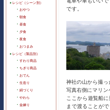
電車や車もいいで
レシピ（シーン別）
です。
おやつ
朝食
昼食
夕食
夜食
おつまみ
レシピ（製品別）
すわり商品
ちぎり商品
おでん
神社の山から撮っ
生造り
写真右側にマリン
絹づくり
ここから遊覧船に
やわら
金練り
まで渡ることがで