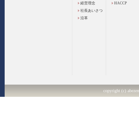
経営理念
HACCP
社長あいさつ
沿革
copyright (c) abezen