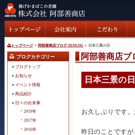
トップページ
>
阿部善商店ブログ ZENLOG
>
日本三景の日
阿部善商店ブロ
ブログカテゴリー
ブログトップ
お知らせ
日本三景の
イベント情報
商品紹介
日々の出来事
お久しぶりです。
2019年
2017年
2016年
昨日のことですが