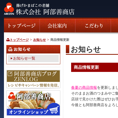
トップページ
>
お知らせ
>
商品情報更新
お知らせ
お知らせ一覧
商品情報更新
春夏の商品情報
を更新しま
そのままお酒のつまみやご
店頭で見かけた際はぜひお
今後とも阿部善商店をよろ