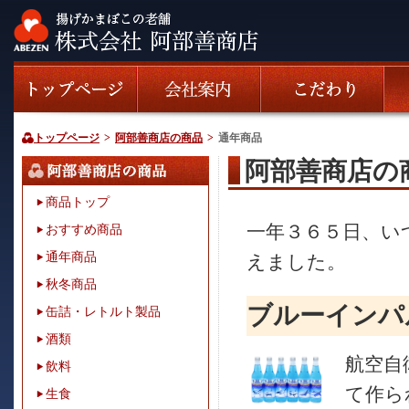
トップページ
>
阿部善商店の商品
>
通年商品
阿部善商店の商
商品トップ
一年３６５日、い
おすすめ商品
通年商品
えました。
秋冬商品
ブルーインパ
缶詰・レトルト製品
酒類
航空自
飲料
て作ら
生食