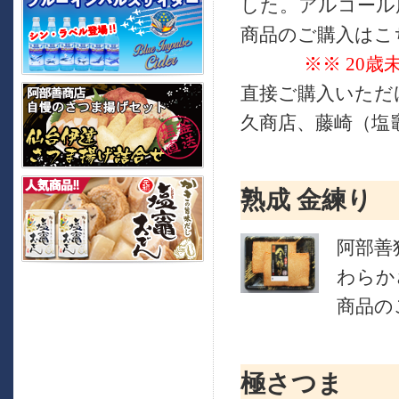
した。アルコール度
商品のご購入はこ
※※ 20
直接ご購入いただ
久商店、藤崎（塩
熟成 金練り
阿部善
わらか
商品の
極さつま