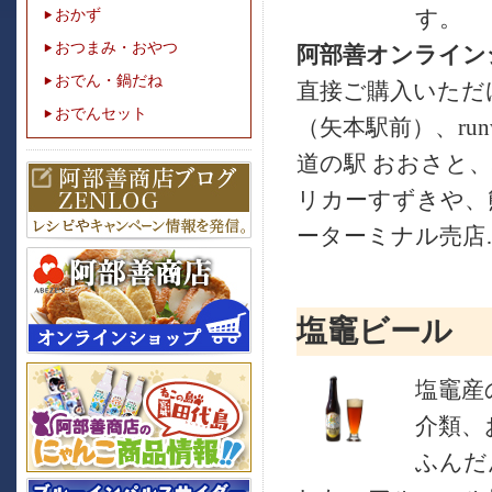
す。
おかず
おつまみ・おやつ
阿部善オンライン
おでん・鍋だね
直接ご購入いただ
おでんセット
（矢本駅前）、ru
道の駅 おおさと
リカーすずきや、
ーターミナル売店
塩竈ビール
塩竈産
介類、
ふんだ