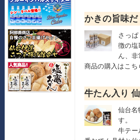
かきの旨味だ
さっぱ
徴の塩
ん、非
商品の購入はこちら
牛たん入り 
仙台名
す。
牛テー