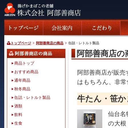
トップページ
>
阿部善商店の商品
>
缶詰・レトルト製品
阿部善商店の商
商品トップ
阿部善商店が販売
おすすめ商品
通年商品
はもちろん、非常
秋冬商品
牛たん・笹か
缶詰・レトルト製品
酒類
仙台名
飲料
の大根
生食