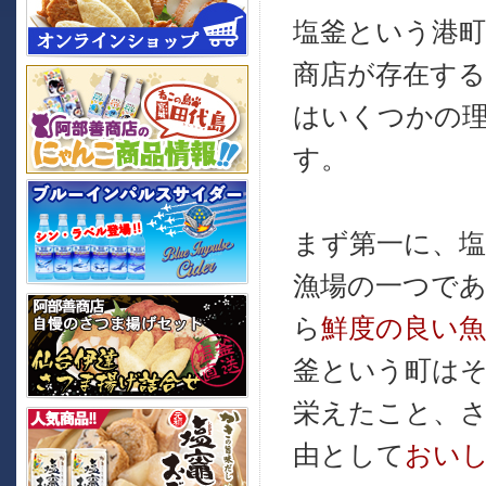
塩釜という港
商店が存在す
はいくつかの
す。
まず第一に、塩
漁場の一つで
ら
鮮度の良い魚
釜という町は
栄えたこと、
由として
おい