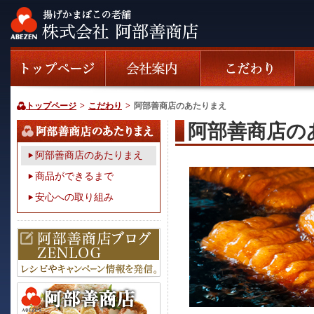
トップページ
>
こだわり
>
阿部善商店のあたりまえ
阿部善商店の
阿部善商店のあたりまえ
商品ができるまで
安心への取り組み