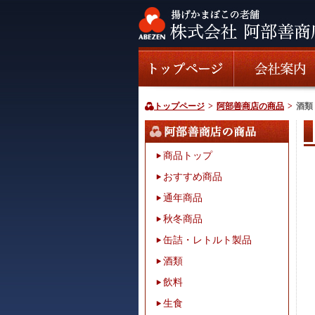
トップページ
>
阿部善商店の商品
>
酒類
商品トップ
おすすめ商品
通年商品
秋冬商品
缶詰・レトルト製品
酒類
飲料
生食