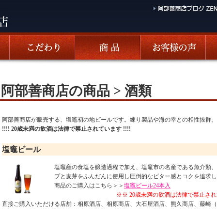
阿部善商店の商品 > 酒類
阿部善商店が販売する、塩竈初の地ビールです。練り製品や海の幸との相性抜群。
!!!! 20歳未満の飲酒は法律で禁止されています !!!!
塩竈ビール
塩竈産の食塩を醸造過程で加え、塩竈市の名産である魚介類、
プと麦芽をふんだんに使用し圧倒的なビター感とコクを追求しま
商品のご購入はこちら＞＞
塩竈ビール24本入
※※ 20歳未満の飲酒は法律で禁止され
直接ご購入いただける店舗：相原酒店、相原商店、大石屋酒店、熊久商店、藤崎（