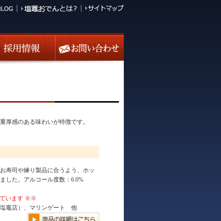
重厚感のある味わいが特徴です。
お寿司や練り製品に合うよう、ホッ
した。アルコール度数：6.0%
ています ※※
塩竈店）、マリンゲート 他