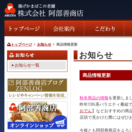
トップページ
>
お知らせ
>
商品情報更新
お知らせ
お知らせ一覧
商品情報更新
秋冬商品の情報
を更新しま
昨年TBS系バラエティ番組
おでん
】などおすすめの商
店頭で見かけた際にはぜひ
今後とも阿部善商店をよろ