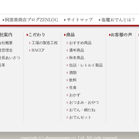
会社概要
工場の製造工程
おすすめ商品
経営理念
HACCP
通年商品
社長あいさつ
秋冬商品
沿革
缶詰・レトルト製品
酒類
飲料
生食
おかず
おつまみ・おやつ
おでん・鍋だね
おでんセット
copyright (c) abezensyouten co.,Ltd. All right reserved.