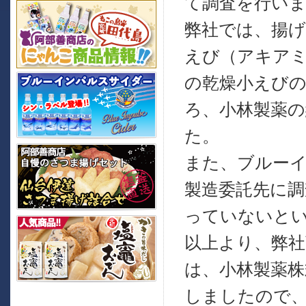
て調査を行い
弊社では、揚
えび（アキア
の乾燥小えび
ろ、小林製薬
た。
また、ブルー
製造委託先に調
っていないと
以上より、弊
は、小林製薬株
しましたので