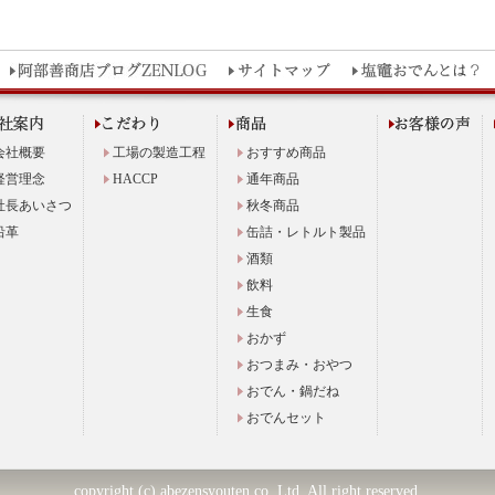
会社概要
工場の製造工程
おすすめ商品
経営理念
HACCP
通年商品
社長あいさつ
秋冬商品
沿革
缶詰・レトルト製品
酒類
飲料
生食
おかず
おつまみ・おやつ
おでん・鍋だね
おでんセット
copyright (c) abezensyouten co.,Ltd. All right reserved.