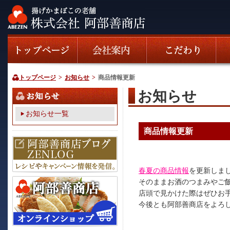
トップページ
>
お知らせ
>
商品情報更新
お知らせ
お知らせ一覧
商品情報更新
春夏の商品情報
を更新しま
そのままお酒のつまみやご
店頭で見かけた際はぜひお
今後とも阿部善商店をよろ