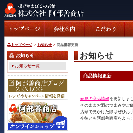
トップページ
>
お知らせ
>
商品情報更新
お知らせ
お知らせ一覧
商品情報更新
春夏の商品情報
を更新しま
そのままお酒のつまみやご
店頭で見かけた際はぜひお
今後とも阿部善商店をよろ