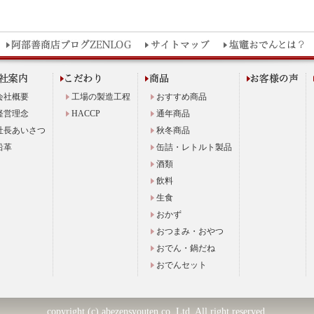
会社概要
工場の製造工程
おすすめ商品
経営理念
HACCP
通年商品
社長あいさつ
秋冬商品
沿革
缶詰・レトルト製品
酒類
飲料
生食
おかず
おつまみ・おやつ
おでん・鍋だね
おでんセット
copyright (c) abezensyouten co.,Ltd. All right reserved.