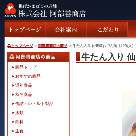
トップページ
>
阿部善商店の商品
>
牛たん入り 仙臺塩おでん缶【12缶入】
牛たん入り 
商品トップ
おすすめ商品
通年商品
秋冬商品
缶詰・レトルト製品
酒類
飲料
生食