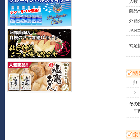
入数
商品
外箱
JAN
補足
特
卵
○
その
牛
栄