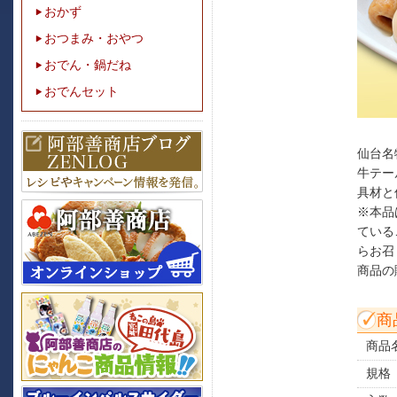
おかず
おつまみ・おやつ
おでん・鍋だね
おでんセット
仙台名
牛テー
具材と
※本品
ている
らお召
商品の
商
商品
規格