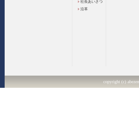
社長あいさつ
沿革
copyright (c) abezen