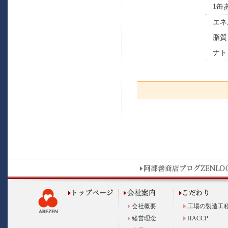
1缶
エネ
脂質
ナト
会社概要
工場の製造工
経営理念
HACCP