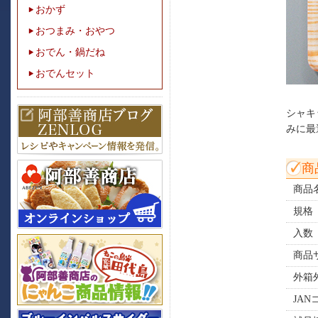
おかず
おつまみ・おやつ
おでん・鍋だね
おでんセット
シャキ
みに最
商
商品
規格
入数
商品
外箱
JAN