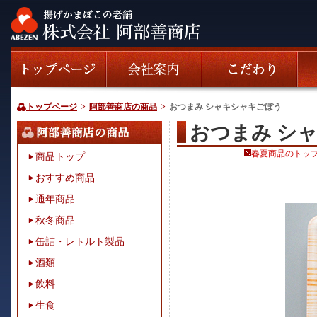
トップページ
>
阿部善商店の商品
>
おつまみ シャキシャキごぼう
おつまみ シ
春夏商品のトッ
商品トップ
おすすめ商品
通年商品
秋冬商品
缶詰・レトルト製品
酒類
飲料
生食