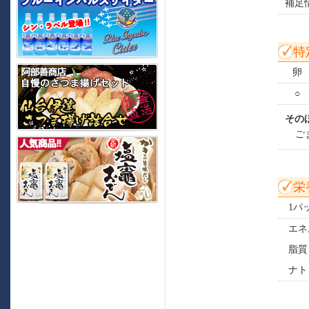
補足
特
卵
○
その
ご
栄
1パ
エネ
脂質
ナト