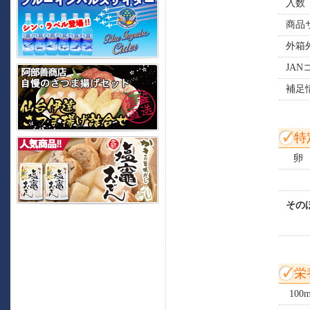
入数
商品
外箱
JAN
補足
特
卵
その
栄
100