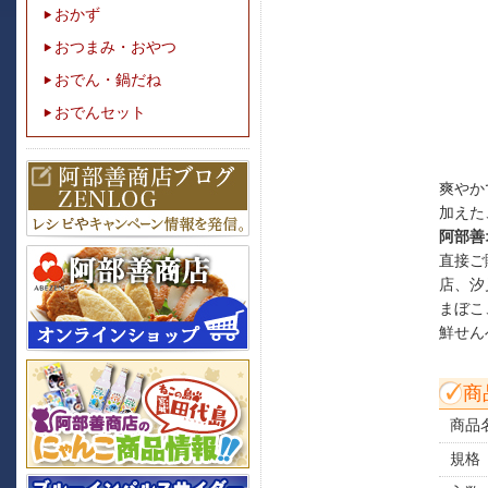
おかず
おつまみ・おやつ
おでん・鍋だね
おでんセット
爽やか
加えた
阿部善
直接ご
店、汐
まぼこ
鮮せん
商
商品
規格