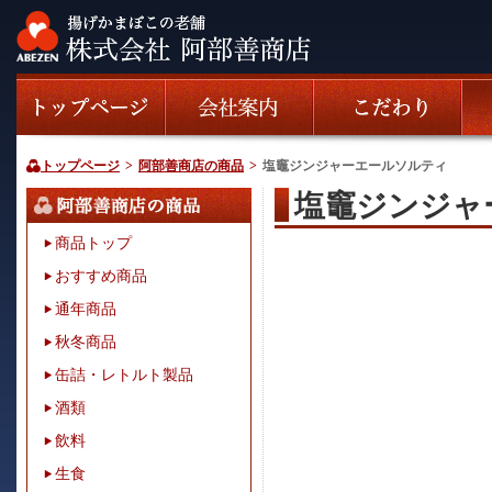
トップページ
>
阿部善商店の商品
>
塩竈ジンジャーエールソルティ
塩竈ジンジャ
商品トップ
おすすめ商品
通年商品
秋冬商品
缶詰・レトルト製品
酒類
飲料
生食