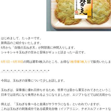
はじめまして、たっきーです。
新商品のご紹介をいたします。
6月から「自慢の玉ねぎ天」が阿部善に仲間入りします。
シャキシャキ玉ねぎの甘みと旨味がギュッと詰まった一品です。
6月1日～6月30日
の間は通常4枚入のところ、お得な
1枚増量5枚入り
で販売いたしま
.:.*.:.*.:.*.:.*.:.*.:.*.:.*.:.*.:.*.:.*.:.*.:.*.:.*
今回は、玉ねぎの栄養について少しお話します。
玉ねぎは、栄養価に優れ日持ちするため、世界では昔から重宝されてきたというこ
日本では近代になり食用されるようになりましたが、エジプトなどでは紀元前から
例えば、「玉ねぎを食べると血液がサラサラになる」といわれていますが、
これは玉ねぎの刺激成分である硫黄化合物（イソアリニン、チオスルフィネートな