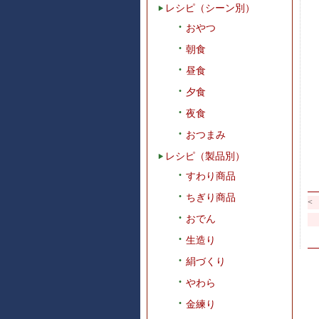
レシピ（シーン別）
おやつ
朝食
昼食
夕食
夜食
おつまみ
レシピ（製品別）
すわり商品
ちぎり商品
<
おでん
生造り
絹づくり
やわら
金練り