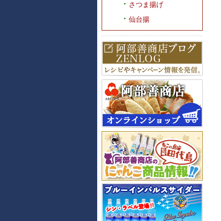
さつま揚げ
仙台揚