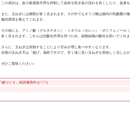
この成分は、血小板凝集作用を抑制して血栓を防ぎ血の流れを良くしたり、血液を
また、玉ねぎには糖類が多く含まれます。その中でもオリゴ糖は腸内の乳酸菌の働
腸内環境を整えてくれます。
その他にも、アミノ酸（グルタチオン）・ミネラル（セレン）・ポリフェノール（
多く含まれます。これらは抗酸化作用を持つため、細胞組織の酸化を防いでくれま
さらに、玉ねぎは加熱することにより甘みが増し食べやすくなります。
自慢の玉ねぎ天は「揚げ」蒲鉾ですので、甘く体に良い玉ねぎを美味しく召し上が
ぜひご賞味ください♪
「絹づくり」好評発売中♪(^▽^)