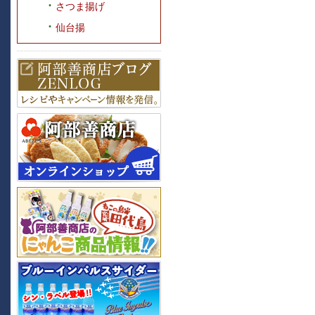
さつま揚げ
仙台揚