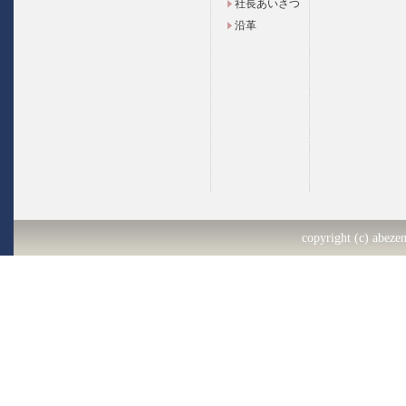
社長あいさつ
沿革
copyright (c) abezen