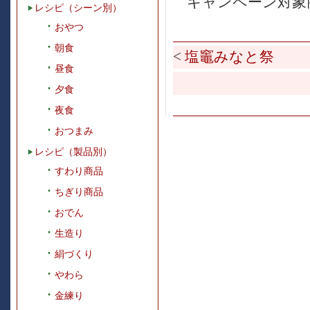
キャンペーン対象
レシピ（シーン別）
おやつ
朝食
<
塩竈みなと祭
昼食
夕食
夜食
おつまみ
レシピ（製品別）
すわり商品
ちぎり商品
おでん
生造り
絹づくり
やわら
金練り