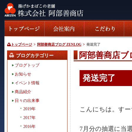
トップページ
>
阿部善商店ブログ ZENLOG
>
発送完了
阿部善商店ブロ
ブログカテゴリー
ブログトップ
お知らせ
発送完了
イベント情報
商品紹介
日々の出来事
こんにちは。すーちゃ
2019年
2017年
2016年
7月分の抽選に当