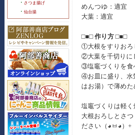
さつま揚げ
めんつゆ：適宜
仙台揚
大葉：適宜
□■□ 作り方 □■□
①大根をすりおろ
②大葉を千切りに
③塩竈づくりを食
④お皿に盛り、水
はお湯）で薄めた
塩竈づくりは軽く
大根おろしとさつ
ださい（◕ㅂ◕）+