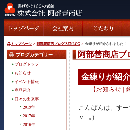
トップページ
>
阿部善商店ブログ ZENLOG
>
金練りが紹介されました！
阿部善商店ブロ
ブログカテゴリー
ブログトップ
お知らせ
金練りが紹
イベント情報
【
お知らせ
|
商品紹介
日々の出来事
こんばんは。すーち
2019年
2017年
ｖ･ ｡)
2016年