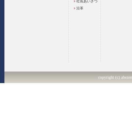
社長あいさつ
沿革
copyright (c) abezen