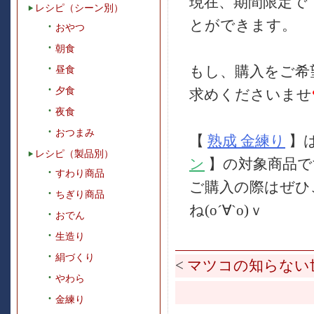
現在、期間限定で
レシピ（シーン別）
とができます。
おやつ
朝食
もし、購入をご希
昼食
夕食
求めくださいませ
夜食
おつまみ
【
熟成 金練り
】
レシピ（製品別）
ン
】の対象商品で
すわり商品
ご購入の際はぜひ
ちぎり商品
ね(o´∀`o)ｖ
おでん
生造り
絹づくり
<
マツコの知らない
やわら
金練り