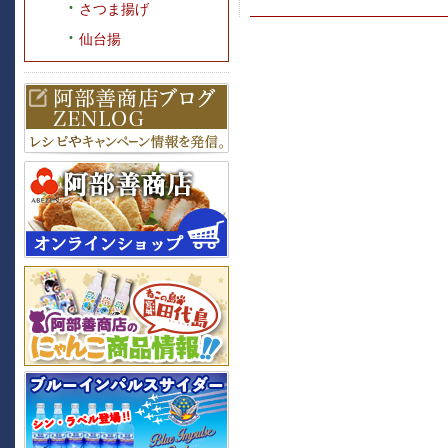
さつま揚げ
仙台揚