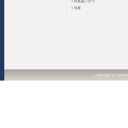
社長あいさつ
沿革
copyright (c) abezen