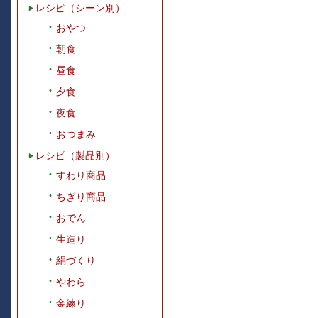
レシピ（シーン別）
おやつ
朝食
昼食
夕食
夜食
おつまみ
レシピ（製品別）
すわり商品
ちぎり商品
おでん
生造り
絹づくり
やわら
金練り