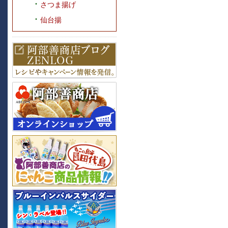
さつま揚げ
仙台揚