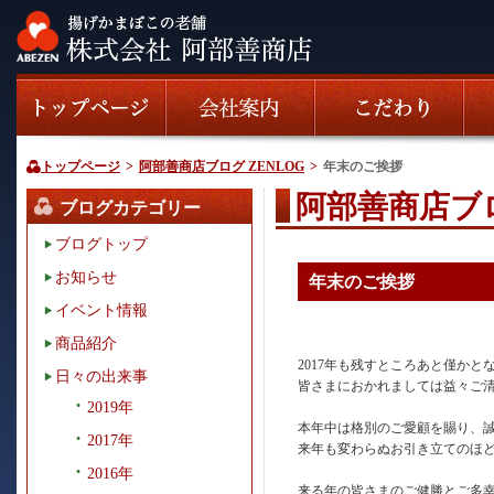
トップページ
>
阿部善商店ブログ ZENLOG
>
年末のご挨拶
阿部善商店ブロ
ブログカテゴリー
ブログトップ
お知らせ
年末のご挨拶
イベント情報
商品紹介
2017年も残すところあと僅か
日々の出来事
皆さまにおかれましては益々ご
2019年
本年中は格別のご愛顧を賜り、
2017年
来年も変わらぬお引き立てのほ
2016年
来る年の皆さまのご健勝とご多