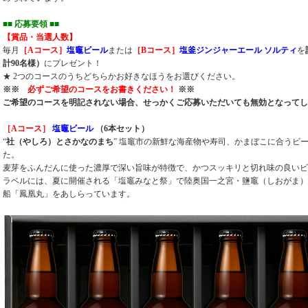
■■ 応募要領 ■
■
【賞品・当選人数】
毎月
［Aコース］
塩竈ビール
または
［Bコース］
塩釜ジンジャーエール ソルティ
を
計90名様）
にプレゼント！
★ 2つのコースのうちどちらかお好きなほうをお選びください。
※※
必ずご希望のコースをお書きください！
※※
ご希望のコースを明記されない場合、せっかくご応募いただいても無効となってし
［Aコース］
塩竈ビール
（6本セット）
“
社（やしろ）とさかなのまち
” 塩竈市の新鮮な海産物や寿司、かまぼこに合うビ
た。
麦芽をふんだんに使った濃厚で深い旨味が特徴で、かつスッキリと切れ味の良いビ
ラベルには、夏に開催される「塩竈みなと祭」で陸奥国一之宮・鹽竈（しおがま）
船「鳳凰丸」をあしらっています。