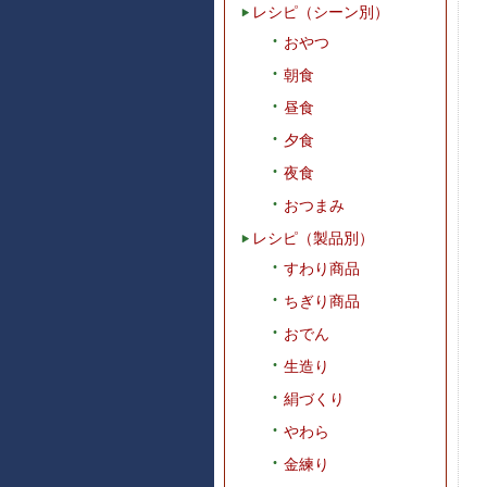
レシピ（シーン別）
おやつ
朝食
昼食
夕食
夜食
おつまみ
レシピ（製品別）
すわり商品
ちぎり商品
おでん
生造り
絹づくり
やわら
金練り