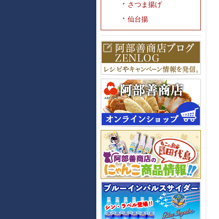
さつま揚げ
仙台揚