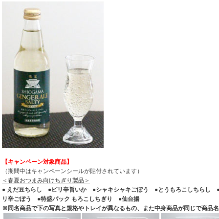
【キャンペーン対象商品】
（期間中はキャンペーンシールが貼付されています）
＜春夏おつまみ向けちぎり製品＞
● えだ豆ちらし ●ピリ辛旨いか ●シャキシャキごぼう ●とうもろこしちらし ●
リ辛ごぼう ●特盛パック もろこしちぎり ●仙台揚
※同名商品で下の写真と規格やトレイが異なるもの、また中身商品が同じで商品名