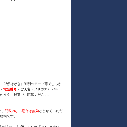
枚
、郵便はがきに透明のテープ等でしっか
・
電話番号
・ご氏名（フリガナ）・年
のうえ、郵送でご応募ください。
め、
記載のない場合は無効
とさせていただ
結構です。