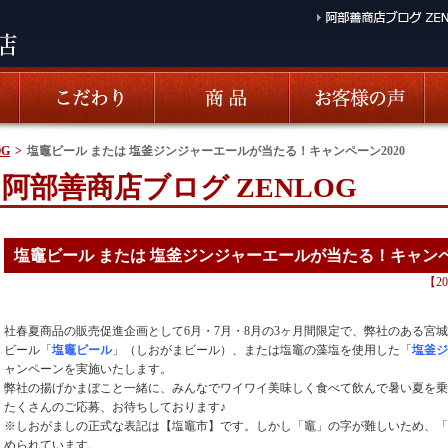
G
>
塩竈ビール または 塩釜ジンジャーエールが当たる！キャンペーン2020
阿部善商店ブログ ZENLOG
塩竈ビール または 塩釜ジンジャーエールが当たる！キャンペー
【
2
社春夏商品の販売促進企画として6月・7月・8月の3ヶ月間限定で、弊社のある宮
ビール「
塩竈ビール
」（しおがまビール）、または塩竈の藻塩を使用した「
塩釜ジ
ャンペーンを実施いたします。
弊社の揚げかまぼこと一緒に、みんなでワイワイ美味しく食べて飲んで暑い夏を乗
たくさんのご応募、お待ちしております♪
※しおがましの正式な表記は【塩竈市】です。しかし「竈」の字が難しいため、「
められています。