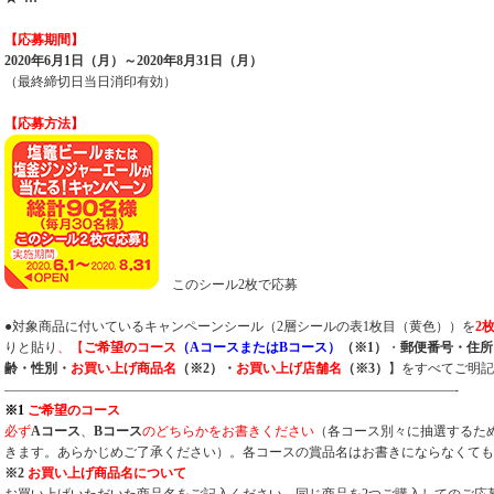
【応募期間】
2020
年6月1日（月）～2020年8月31日（月）
（最終締切日当日消印有効）
【応募方法】
このシール2枚で応募
●対象商品に付いているキャンペーンシール（2層シールの表1枚目（黄色））を
2
りと貼り
、【
ご希望のコース
（AコースまたはBコース）
（※1）
・
郵便番号・住所
齢・性別・
お買い上げ商品名
（※2）・
お買い上げ店舗名
（※3）
】をすべてご明記
——————————————————————————————————-
※1
ご希望のコース
必ず
Aコース
、
Bコース
のどちらかをお書きください
（各コース別々に抽選するた
きます。あらかじめご了承ください）。各コースの賞品名はお書きにならなくても
※2
お買い上げ商品名について