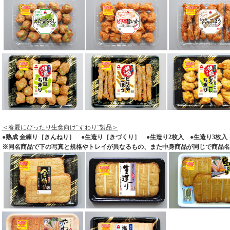
＜春夏にぴったり生食向け“すわり”製品＞
●熟成 金練り［きんねり］ ●生造り［きづくり］ ●生造り2枚入 ●生造り3枚入
※同名商品で下の写真と規格やトレイが異なるもの、また中身商品が同じで商品名