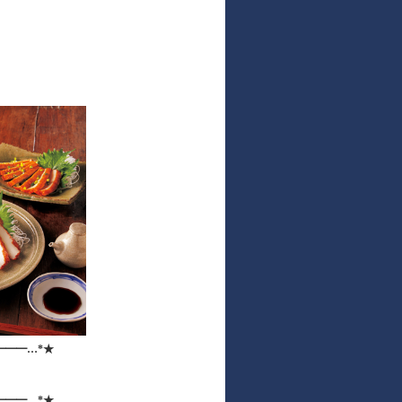
━━━…*★
━━━…*★