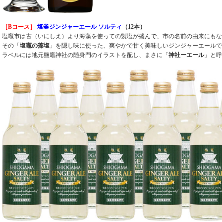
［Bコース］
塩釜ジンジャーエール ソルティ
（12本）
塩竈市は古（いにしえ）より海藻を使っての製塩が盛んで、市の名前の由来にもな
その「
塩竈の藻塩
」を隠し味に使った、爽やかで甘く美味しいジンジャーエールで
ラベルには地元鹽竈神社の随身門のイラストを配し、まさに「
神社ーエール
」と呼