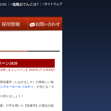
ン2020
020年
|
キャンペーン
】2020.05.27 O-HARA
城県塩竈市（しおがまし※）の美味しい地
ンジャーエール ソルティ
」が当たる！キ
り切りましょう！
釜」の字を用いた【塩釜市】の表記が認