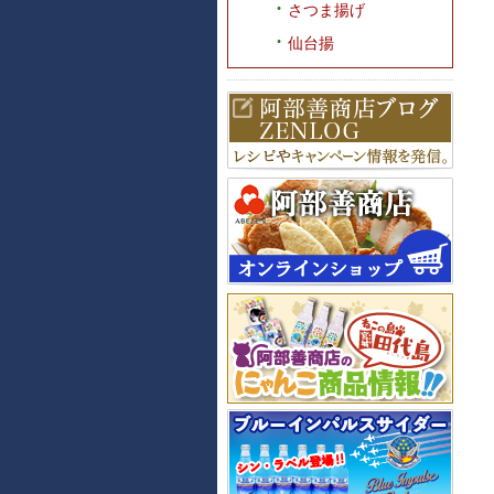
さつま揚げ
仙台揚