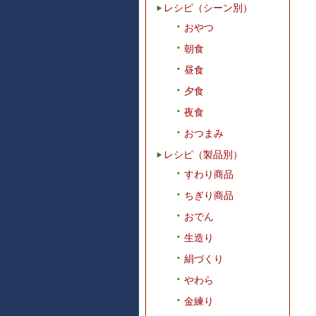
レシピ（シーン別）
おやつ
朝食
昼食
夕食
夜食
おつまみ
レシピ（製品別）
すわり商品
ちぎり商品
おでん
生造り
絹づくり
やわら
金練り