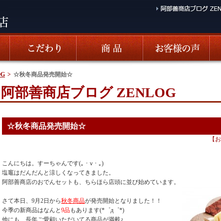
G
>
☆秋冬商品発売開始☆
阿部善商店ブログ ZENLOG
☆秋冬商品発売開始☆
【
お
こんにちは。すーちゃんです(｡ ･ｖ･ ｡)
塩竈はだんだんと涼しくなってきました。
阿部善商店のおでんセットも、ちらほら店頭に並び始めています。
さて本日、9月2日から
秋冬商品
が発売開始となりました！！
今季の新商品はなんと
9品
もあります(*゜д゜*)
他にも、長年ご愛顧いただいてる商品が満載♪