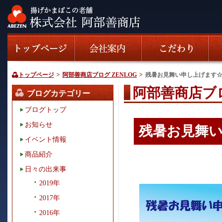
トップページ
>
阿部善商店ブログ ZENLOG
>
残暑お見舞い申し上げます
阿部善商店ブロ
ブログカテゴリー
ブログトップ
お知らせ
残暑お見舞
イベント情報
商品紹介
日々の出来事
2019年
2017年
2016年