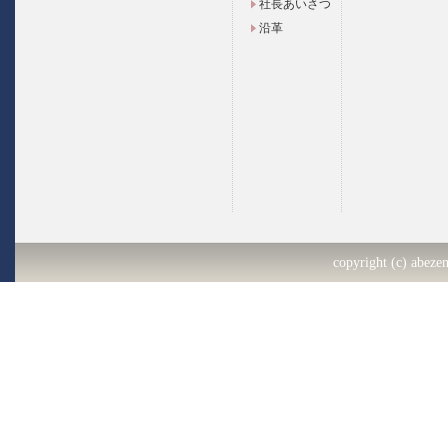
社長あいさつ
沿革
copyright (c) abezen