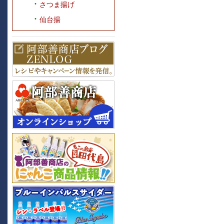
さつま揚げ
仙台揚