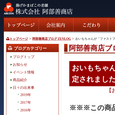
トップページ
>
阿部善商店ブログ ZENLOG
>
おいもちゃんが「ファスト
阿部善商店ブロ
ブログカテゴリー
ブログトップ
お知らせ
おいもちゃ
イベント情報
定されまし
商品紹介
日々の出来事
【
2019年
2017年
※※※この商
2016年