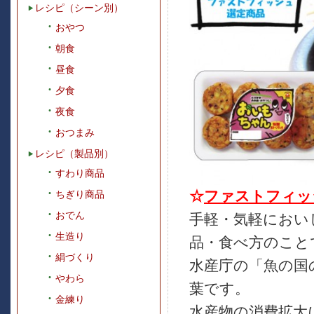
レシピ（シーン別）
おやつ
朝食
昼食
夕食
夜食
おつまみ
レシピ（製品別）
すわり商品
☆
ファストフィッ
ちぎり商品
おでん
手軽・気軽におい
生造り
品・食べ方のこと
絹づくり
水産庁の「魚の国
やわら
葉です。
金練り
水産物の消費拡大