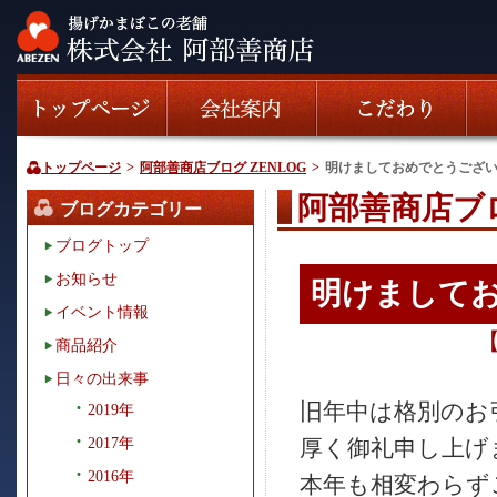
トップページ
>
阿部善商店ブログ ZENLOG
>
明けましておめでとうござ
阿部善商店ブロ
ブログカテゴリー
ブログトップ
お知らせ
明けまして
イベント情報
商品紹介
日々の出来事
旧年中は格別のお
2019年
2017年
厚く御礼申し上げ
2016年
本年も相変わらず