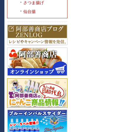
さつま揚げ
仙台揚