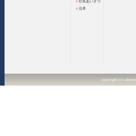
社長あいさつ
沿革
copyright (c) abezen