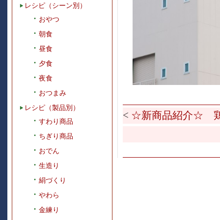
レシピ（シーン別）
おやつ
朝食
昼食
夕食
夜食
おつまみ
レシピ（製品別）
<
☆新商品紹介☆ 
すわり商品
ちぎり商品
おでん
生造り
絹づくり
やわら
金練り