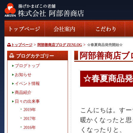
トップページ
>
阿部善商店ブログ ZENLOG
>
☆春夏商品発売開始☆
阿部善商店ブロ
ブログカテゴリー
ブログトップ
お知らせ
☆春夏商品発
イベント情報
商品紹介
日々の出来事
こんにちは。すーちゃ
2019年
2017年
暖かくなったと思
2016年
くなったりと、