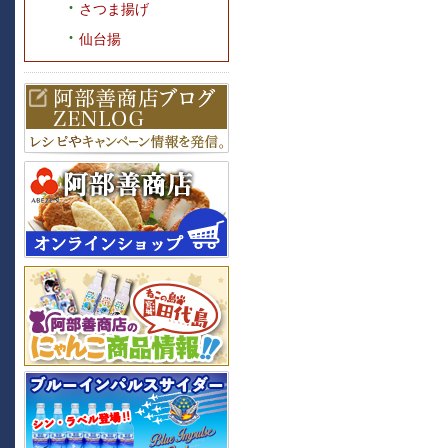
さつま揚げ
仙台揚