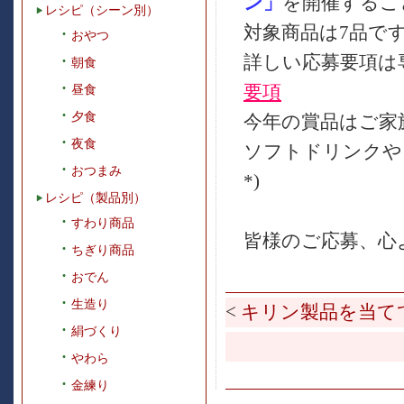
ン」
を開催するこ
レシピ（シーン別）
対象商品は7品で
おやつ
詳しい応募要項は
朝食
要項
昼食
夕食
今年の賞品はご家
夜食
ソフトドリンクや
おつまみ
*)
レシピ（製品別）
すわり商品
皆様のご応募、心
ちぎり商品
おでん
生造り
<
キリン製品を当て
絹づくり
やわら
金練り