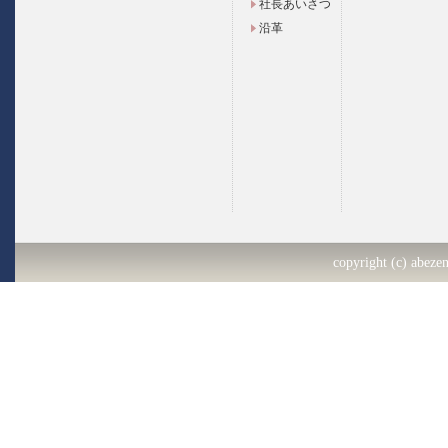
社長あいさつ
沿革
copyright (c) abezen