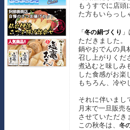
もうすでに店頭
た方もいらっし
「
冬の絹づくり
」
ただきました。
鍋やおでんの具
召し上がりくださ
煮込むと味しみ
した食感がお楽
もちろん、冷や
それに伴いまし
月末で一旦販売
させていただき
この秋冬は、
冬