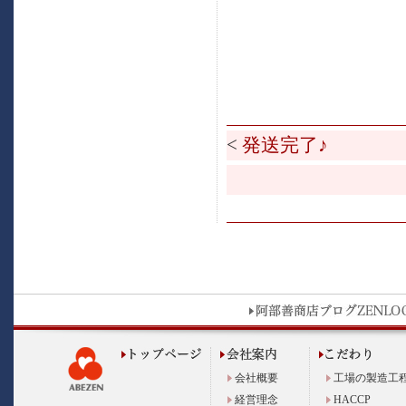
<
発送完了♪
会社概要
工場の製造工
経営理念
HACCP