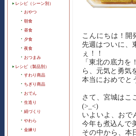
レシピ（シーン別）
おやつ
朝食
昼食
こんにちは！開発
夕食
先週はついに、
夜食
ぇ！！
おつまみ
「東北の底力を
レシピ（製品別）
ら、元気と勇気
すわり商品
本当におめでと
ちぎり商品
おでん
さて、宮城はこ
生造り
(>_<)
絹づくり
いよいよ、おで
やわら
今年も煮込んで
金練り
その中から、本