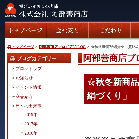
トップページ
>
阿部善商店ブログ ZENLOG
>
☆秋冬新商品紹介☆ 煮込
阿部善商店ブロ
ブログカテゴリー
ブログトップ
お知らせ
☆秋冬新商
イベント情報
絹づくり」
商品紹介
日々の出来事
2019年
2017年
2016年