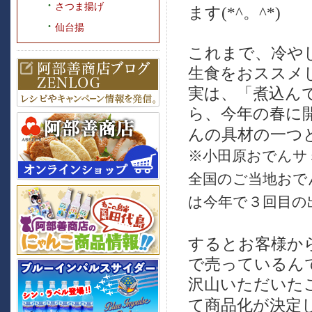
さつま揚げ
ます(*^。^*)
仙台揚
これまで、冷や
生食をおススメ
実は、「煮込ん
ら、
今年の春に
んの具材の一つ
※小田原おでんサ
全国のご当地おで
は今年で３回目の
するとお客様か
で売っているん
沢山いただいた
て商品化が決定