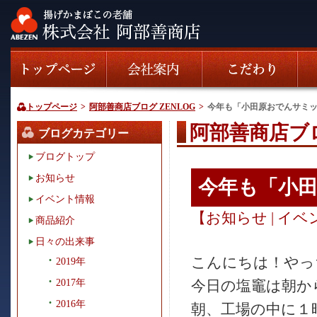
トップページ
>
阿部善商店ブログ ZENLOG
>
今年も「小田原おでんサミッ
阿部善商店ブロ
ブログカテゴリー
ブログトップ
お知らせ
今年も「小田
イベント情報
【
お知らせ
|
イベ
商品紹介
日々の出来事
こんにちは！やっち
2019年
2017年
今日の塩竈は朝か
2016年
朝、工場の中に１