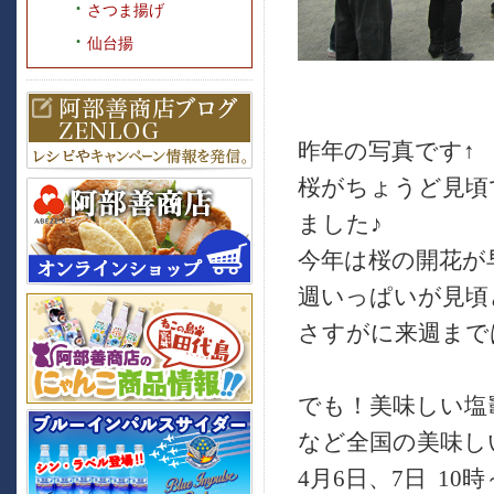
さつま揚げ
仙台揚
昨年の写真です↑
桜がちょうど見頃
ました♪
今年は桜の開花が
週いっぱいが見頃と
さすがに来週まで
でも！美味しい塩
など全国の美味し
4月6日、7日 1