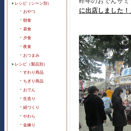
昨年のおでんサミ
レシピ（シーン別）
に出店しました！
おやつ
朝食
昼食
夕食
夜食
おつまみ
レシピ（製品別）
すわり商品
ちぎり商品
おでん
生造り
絹づくり
やわら
金練り