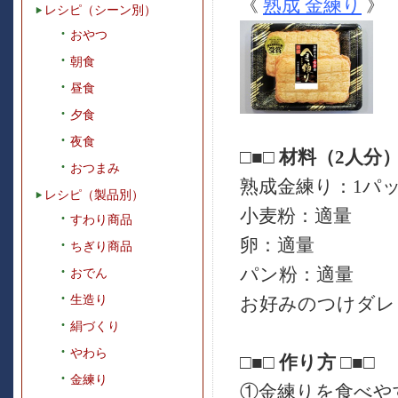
《
熟成 金練り
》
レシピ（シーン別）
おやつ
朝食
昼食
夕食
夜食
□■□ 材料（2人分）
おつまみ
熟成金練り：1パ
レシピ（製品別）
小麦粉：適量
すわり商品
卵：適量
ちぎり商品
パン粉：適量
おでん
生造り
お好みのつけダレ
絹づくり
やわら
□■□ 作り方 □■□
金練り
①金練りを食べや