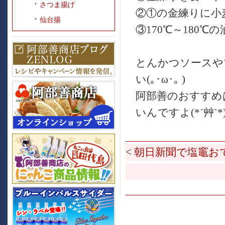
さつま揚げ
②①の金練りに小
仙台揚
③170℃～180
とんかつソースや
い(｡･ω･｡ )
阿部善のおすすめ
いんですよ(*´艸`*
<
朝日新聞で塩竈お