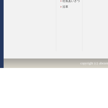
社長あいさつ
沿革
copyright (c) abezen