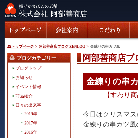
トップページ
>
阿部善商店ブログ ZENLOG
>
金練りの串カツ風
阿部善商店ブロ
ブログカテゴリー
ブログトップ
お知らせ
金練りの串
イベント情報
【
すわり商
商品紹介
日々の出来事
今日はクリスマス
2019年
2017年
金練りの串カツ風の
2016年