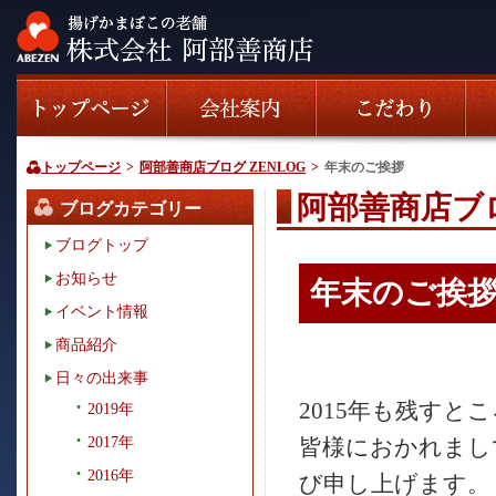
トップページ
>
阿部善商店ブログ ZENLOG
>
年末のご挨拶
阿部善商店ブロ
ブログカテゴリー
ブログトップ
お知らせ
年末のご挨
イベント情報
商品紹介
日々の出来事
2015年も残す
2019年
2017年
皆様におかれまし
2016年
び申し上げます。