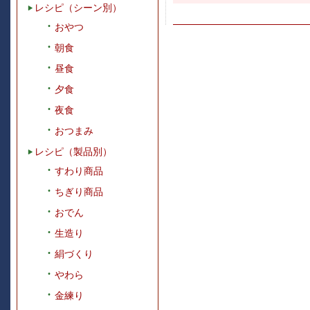
レシピ（シーン別）
おやつ
朝食
昼食
夕食
夜食
おつまみ
レシピ（製品別）
すわり商品
ちぎり商品
おでん
生造り
絹づくり
やわら
金練り