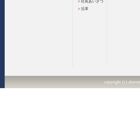
社長あいさつ
沿革
copyright (c) abezen