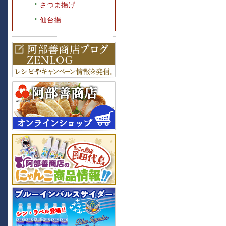
さつま揚げ
仙台揚